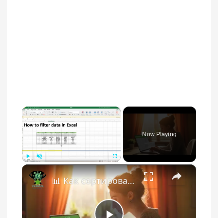
×
Now Playing
×
Play
Unmute
Fullscreen
📊 Как сортировать данные в Excel