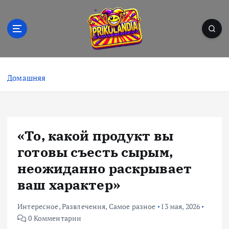
П
е
р
е
й
Prikolandia – заряжено на позитив! 🤪⚡
т
и
Домашняя
к
с
о
д
«То, какой продукт вы
е
р
готовы съесть сырым,
ж
неожиданно раскрывает
и
ваш характер»
м
о
м
Интересное
,
Развлечения
,
Самое разное
13 мая, 2026
у
0 Комментарии