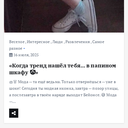
Веселое
,
Интересное
,
Люди
,
Развлечения
,
Самое
разное
16 июля, 2025
«Когда тренд нашёл тебя… в папином
шкафу 🤡»
🧺👗 Мода — та ещё ведьма. Только отвернёшься — уже в
шоке! Сегодня ты модная иконка, завтра — позор улицы,
а послезавтра в твоём наряде выходит Бейонсе. 😅 Мода
—…