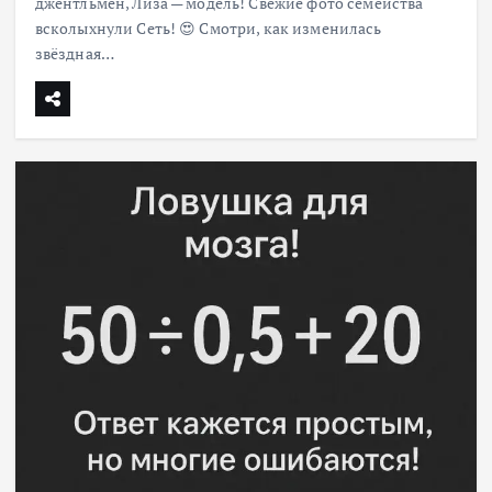
джентльмен, Лиза — модель! Свежие фото семейства
всколыхнули Сеть! 😍 Смотри, как изменилась
звёздная…