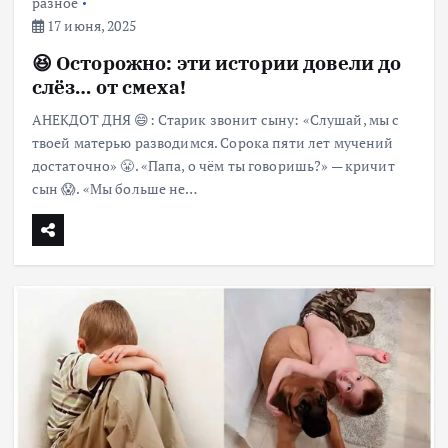
разное
17 июня, 2025
😆 Осторожно: эти истории довели до
слёз… от смеха!
АНЕКДОТ ДНЯ 😄: Старик звонит сыну: «Слушай, мы с
твоей матерью разводимся. Сорока пяти лет мучений
достаточно» 😤. «Папа, о чём ты говоришь?» — кричит
сын 😱. «Мы больше не…