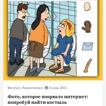
Веселое
,
Развлечения
23 мая, 2025
Фото, которое взорвало интернет:
попробуй найти костыль