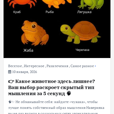
Веселое
,
Интересное
,
Развлечения
,
Самое разное
10 января, 2026
👉 Какое животное здесь лишнее?
Ваш выбор раскроет скрытый тип
мышления за 5 секунд 🧠
🧠✨ Не обманывайте себя: найдите «чужака», чтобы
лучше понять собственный образ мышления Наверняка
вы не раз видели в социальных сетях увлекательные