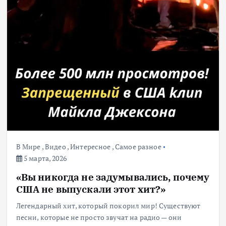
В Мире
,
Видео
,
Интересное
,
Самое разное
5 марта, 2026
«Вы никогда не задумывались, почему
США не выпускали этот хит?»
Легендарный хит, который покорил мир! Существуют
песни, которые не просто звучат на радио — они