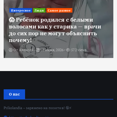
Интересное
Люди
Самое разное
😱 Ребёнок родился с белыми
волосами как у старика — врачи
до сих пор не могут объяснить
почему!
От
Алексей
11 июня, 2026
572 views
О нас
Prikolandia – заряжено на позитив! 🤪⚡