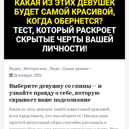
Видео
,
Интересное
,
Люди
,
Самое разное
26 января, 2026
Выберите девушку со спины — и
узнайте правду о себе, которую
скрывает ваше подсознание
Какая из этих девушек кажется вам самой красивой,
если представить, что она обернётся? Иногда один
простой визуальный образ способен рассказать о
человеке больше, чем длинные опросники и тесты. Наш