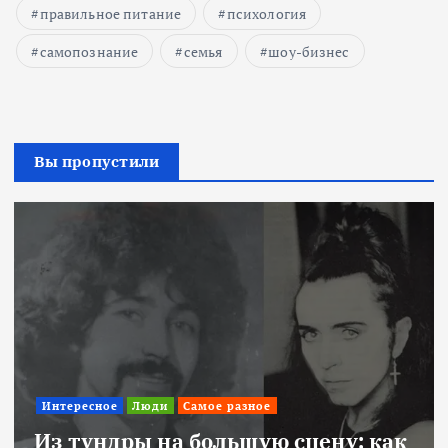
правильное питание
психология
самопознание
семья
шоу-бизнес
Вы пропустили
Интересное
Люди
Самое разное
Из тундры на большую сцену: как