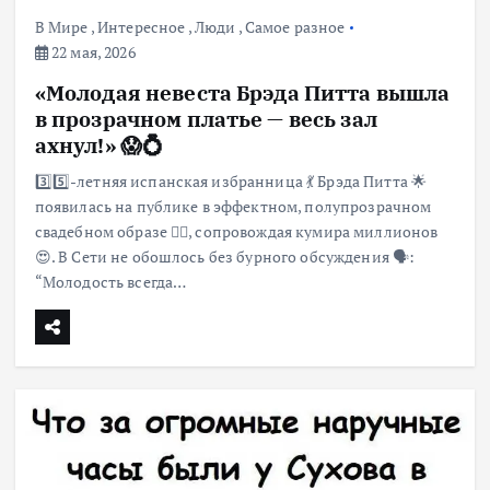
В Мире
,
Интересное
,
Люди
,
Самое разное
22 мая, 2026
«Молодая невеста Брэда Питта вышла
в прозрачном платье — весь зал
ахнул!» 😱💍
3️⃣5️⃣-летняя испанская избранница 💃 Брэда Питта 🌟
появилась на публике в эффектном, полупрозрачном
свадебном образе 👰‍♀️, сопровождая кумира миллионов
😍. В Сети не обошлось без бурного обсуждения 🗣️:
“Молодость всегда…