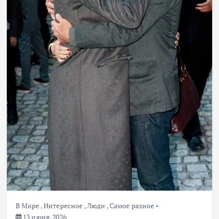
В Мире
,
Интересное
,
Люди
,
Самое разное
13 июня, 2026