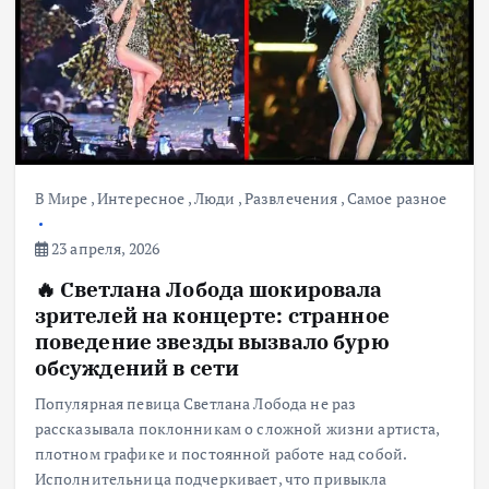
В Мире
,
Интересное
,
Люди
,
Развлечения
,
Самое разное
23 апреля, 2026
🔥 Светлана Лобода шокировала
зрителей на концерте: странное
поведение звезды вызвало бурю
обсуждений в сети
Популярная певица Светлана Лобода не раз
рассказывала поклонникам о сложной жизни артиста,
плотном графике и постоянной работе над собой.
Исполнительница подчеркивает, что привыкла