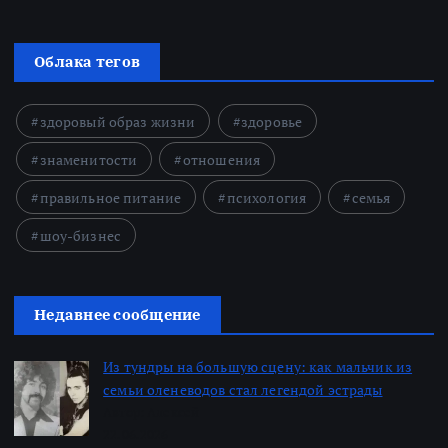
Облака тегов
здоровый образ жизни
здоровье
знаменитости
отношения
правильное питание
психология
семья
шоу-бизнес
Недавнее сообщение
Из тундры на большую сцену: как мальчик из
семьи оленеводов стал легендой эстрады
Автор: Алексей
22.06.2026