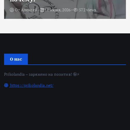
От
Алексей
11 июня, 2026
572 views
О нас
Prikolandia – заряжено на позитив! 🤪⚡
https://prikolandia.net/