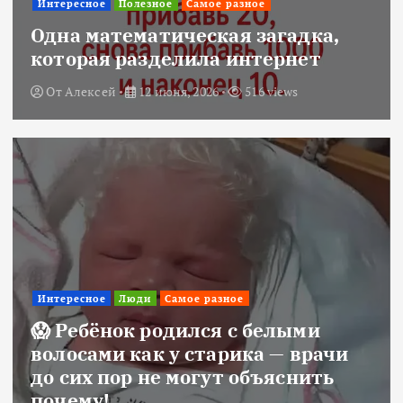
Интересное
Полезное
Самое разное
Одна математическая загадка,
которая разделила интернет
От
Алексей
12 июня, 2026
516 views
Интересное
Люди
Самое разное
😱 Ребёнок родился с белыми
волосами как у старика — врачи
до сих пор не могут объяснить
почему!