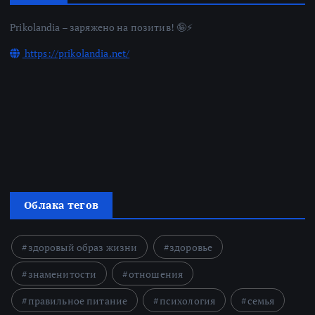
Prikolandia – заряжено на позитив! 🤪⚡
https://prikolandia.net/
Облака тегов
здоровый образ жизни
здоровье
знаменитости
отношения
правильное питание
психология
семья