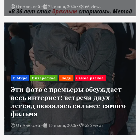
От
Алексей
22 июня, 2026
66 views
В Мире
Интересное
Люди
Самое разное
Эти фото с премьеры обсуждает
весь интернет: встреча двух
легенд оказалась сильнее самого
фильма
От
Алексей
13 июня, 2026
585 views