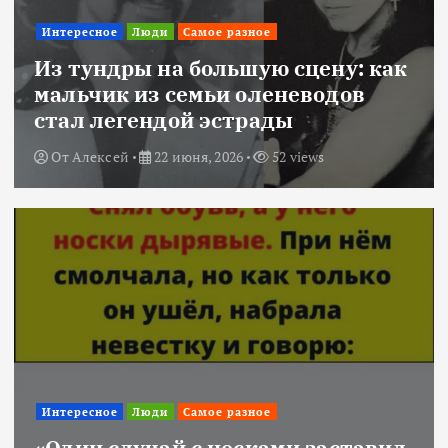
Интересное
Люди
Самое разное
Из тундры на большую сцену: как
мальчик из семьи оленеводов
стал легендой эстрады
От
Алексей
22 июня, 2026
52 views
Интересное
Люди
Самое разное
«Один случай с носками заставил