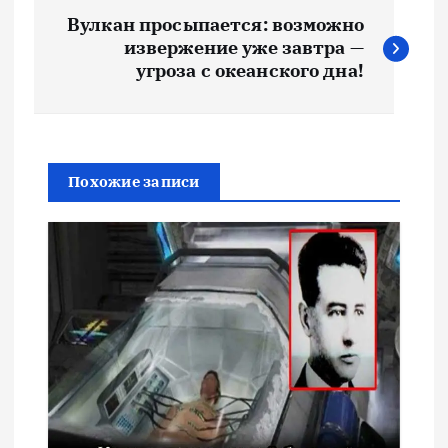
Н
Вулкан просыпается: возможно
а
извержение уже завтра —
угроза с океанского дна!
в
и
Похожие записи
г
а
ц
и
я