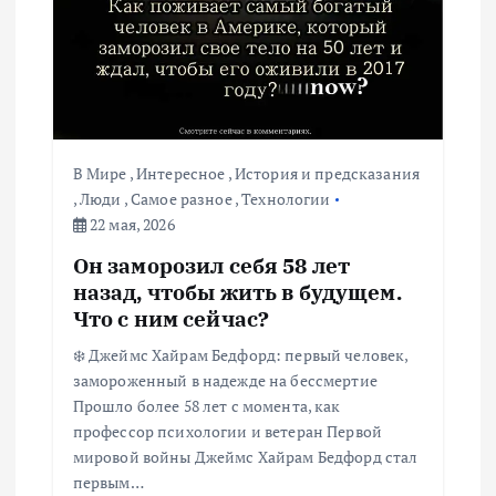
п
о
з
а
В Мире
,
Интересное
,
История и предсказания
п
,
Люди
,
Самое разное
,
Технологии
22 мая, 2026
и
Он заморозил себя 58 лет
назад, чтобы жить в будущем.
с
Что с ним сейчас?
❄️ Джеймс Хайрам Бедфорд: первый человек,
я
замороженный в надежде на бессмертие
Прошло более 58 лет с момента, как
м
профессор психологии и ветеран Первой
мировой войны Джеймс Хайрам Бедфорд стал
первым…