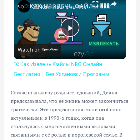
📀 Как Извлечь Файлы NRG Онлайн Бесплатно | Без Установки Программ
Play Video
Watch on
📀 Как Извлечь Файлы NRG Онлайн
Бесплатно | Без Установки Программ
Согласно анализу ряда исследований, Диана
предсказывала, что её жизнь может закончиться
трагически. Эти предсказания стали особенно
актуальными в 1990-х годах, когда она
столкнулась с многочисленными вызовами,
связанными с её ролью в королевской семье. В