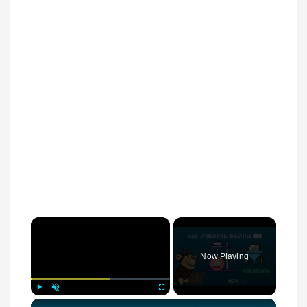
×
Now Playing
×
Play
Unmute
Fullscreen