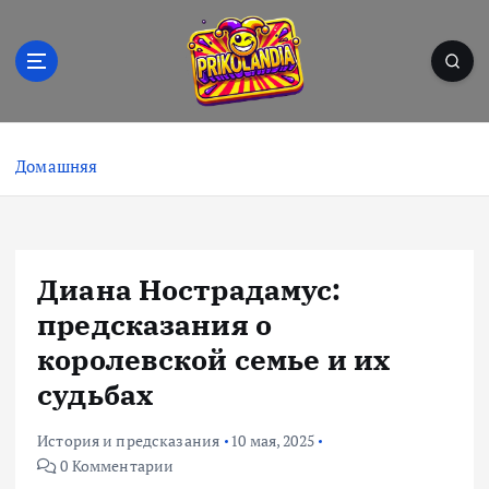
П
е
р
е
й
Prikolandia – заряжено на позитив! 🤪⚡
т
и
Домашняя
к
с
о
д
Диана Нострадамус:
е
р
предсказания о
ж
королевской семье и их
и
судьбах
м
о
м
История и предсказания
10 мая, 2025
у
0 Комментарии