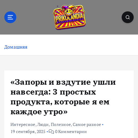
П
е
р
е
й
Prikolandia – заряжено на позитив! 🤪⚡
т
и
Домашняя
к
с
о
д
«Запоры и вздутие ушли
е
р
навсегда: 3 простых
ж
продукта, которые я ем
и
каждое утро»
м
о
м
Интересное
,
Люди
,
Полезное
,
Самое разное
у
19 сентября, 2025
0 Комментарии