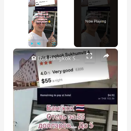
Now Playing
×
Play
Unmute
Fullscreen
🏨 Ibis Bangkok Sukhumvit 4 – Полный Обзор Номера! Лучший Бюджетный Отель в Бангкоке?