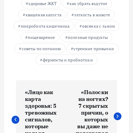
здоровье ЖКТ
как убрать вздутие
квашеная капуста
легкость в животе
микробиота кишечника
овсянка с льном
пищеварение
полезные продукты
советы по питанию
утренние привычки
ферменты и пробиотики
Н
«Лицо как
«Полоски
а
карта
на ногтях?
здоровья: 5
7 скрытых
в
тревожных
причин, о
сигналов,
которых
и
которые
вы даже не