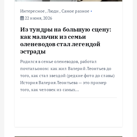
п
Интересное
,
Люди
,
Самое разное
22 июня, 2026
и
Из тундры на большую сцену:
с
как мальчик из семьи
оленеводов стал легендой
я
эстрады
Родился в семье оленеводов, работал
м
почтальоном: как жил Валерий Леонтьев до
того, как стал звездой (редкие фото до славы)
История Валерия Леонтьева — это пример
того, как человек из самых…