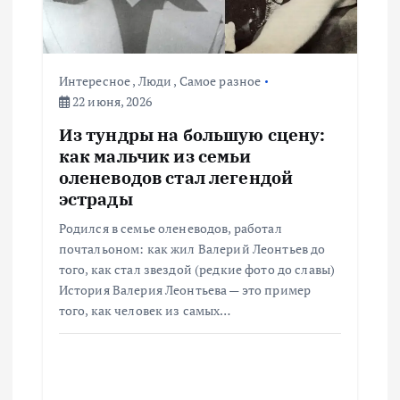
и
с
Интересное
,
Люди
,
Самое разное
я
22 июня, 2026
Из тундры на большую сцену:
м
как мальчик из семьи
оленеводов стал легендой
эстрады
Родился в семье оленеводов, работал
почтальоном: как жил Валерий Леонтьев до
того, как стал звездой (редкие фото до славы)
История Валерия Леонтьева — это пример
того, как человек из самых…