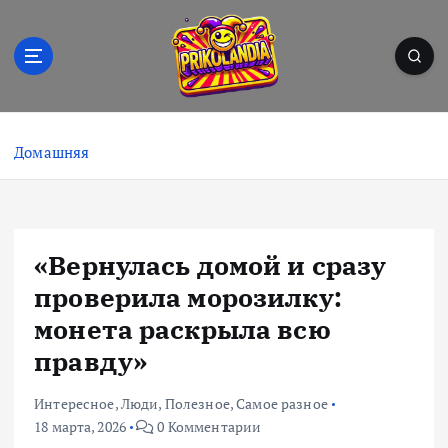
П
е
р
е
й
Prikolandia – заряжено на позитив! 🤪⚡
т
и
Домашняя
к
с
о
д
«Вернулась домой и сразу
е
р
проверила морозилку:
ж
монета раскрыла всю
и
правду»
м
о
м
Интересное
,
Люди
,
Полезное
,
Самое разное
у
18 марта, 2026
0 Комментарии