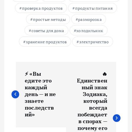
проверка продуктов
продукты питания
простые методы
разморозка
советы для дома
холодильник
хранение продуктов
электричество
Н
⚡ «Вы
🔥
а
едите это
Единствен
каждый
ный знак
в
день — и не
Зодиака,
знаете
который
и
последств
всегда
ий»
побеждает
в спорах —
г
почему его