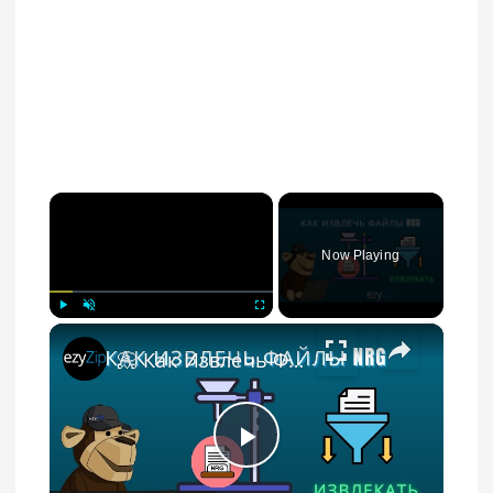
×
Now Playing
×
Play
Unmute
Fullscreen
📀 Как Извлечь Файлы NRG Онлайн Бесплатно | Без Установки Программ
Play Video