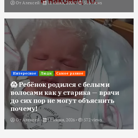
От
Алексей
12 июня, 2026
516 views
Интересное
Люди
Самое разное
😱 Ребёнок родился с белыми
волосами как у старика — врачи
до сих пор не могут объяснить
почему!
От
Алексей
11 июня, 2026
572 views