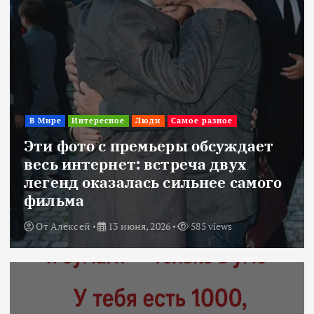
В Мире
Интересное
Люди
Самое разное
Эти фото с премьеры обсуждает
весь интернет: встреча двух
легенд оказалась сильнее самого
фильма
От
Алексей
13 июня, 2026
585 views