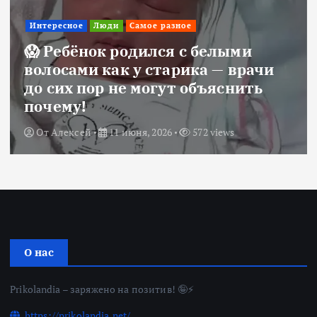
Интересное
Люди
Самое разное
😱 Ребёнок родился с белыми
волосами как у старика — врачи
до сих пор не могут объяснить
почему!
От
Алексей
11 июня, 2026
572 views
О нас
Prikolandia – заряжено на позитив! 🤪⚡
https://prikolandia.net/