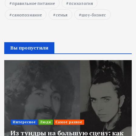
правильное питание
психология
самопознание
семья
шоу-бизнес
Вы пропустили
Интересное
Люди
Самое разное
Из тундры на большую сцену: как