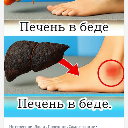
Интересное
,
Люди
,
Полезное
,
Самое разное