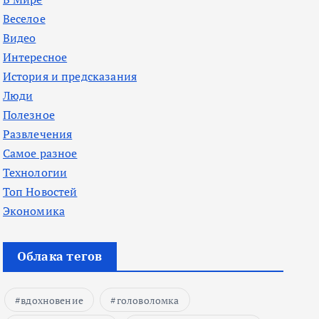
Веселое
Видео
Интересное
История и предсказания
Люди
Полезное
Развлечения
Самое разное
Технологии
Топ Новостей
Экономика
Облака тегов
вдохновение
головоломка