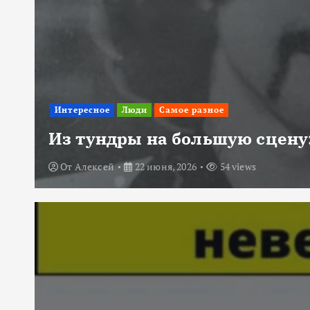
Интересное
Люди
Самое разное
Из тундры на большую сцену:
От
Алексей
22 июня, 2026
54 views