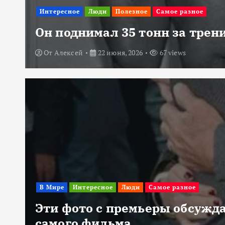
Интересное
Люди
Полезное
Самое разное
Он поднимал 35 тонн за трени
От
Алексей
22 июня, 2026
67 views
В Мире
Интересное
Люди
Самое разное
Эти фото с премьеры обсужда
самого фильма