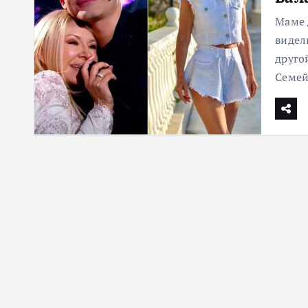
м
Маме 
у
видел
друго
Семе