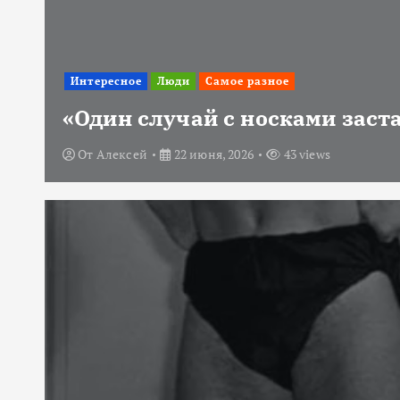
Интересное
Люди
Самое разное
«Один случай с носками заст
От
Алексей
22 июня, 2026
43 views