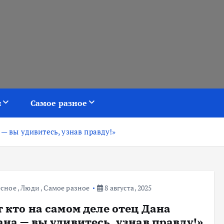
я
Самое разное
 — вы удивитесь, узнав правду!»
есное
,
Люди
,
Самое разное
8 августа, 2025
т кто на самом деле отец Дана
ана — вы удивитесь, узнав правду!»