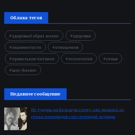
Облака тегов
здоровый образ жизни
здоровье
знаменитости
отношения
правильное питание
психология
семья
шоу-бизнес
Недавнее сообщение
Из тундры на большую сцену: как мальчик из
семьи оленеводов стал легендой эстрады
Автор: Алексей
22.06.2026