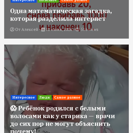
Интересное
Полезное
Самое разное
Одна математическая загадка,
которая разделила интернет
От
Алексей
12 июня, 2026
516 views
Интересное
Люди
Самое разное
😱 Ребёнок родился с белыми
волосами как у старика — врачи
до сих пор не могут объяснить
почему!