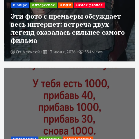
В Мире
Интересное
Люди
Самое разное
Эти фото с премьеры обсуждает
весь интернет: встреча двух
легенд оказалась сильнее самого
фильма
От
Алексей
13 июня, 2026
584 views