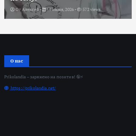
От
Алексей
11 июня, 2026
572 views
О нас
Prikolandia – заряжено на позитив! 🤪⚡
https://prikolandia.net/