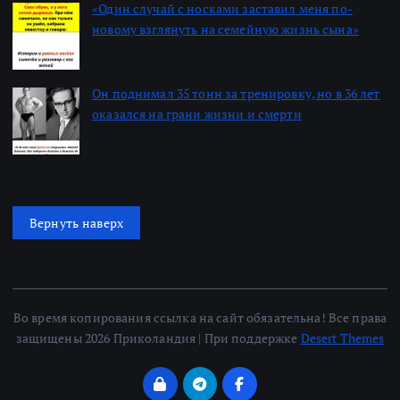
«Один случай с носками заставил меня по-
новому взглянуть на семейную жизнь сына»
Автор: Алексей
22.06.2026
Он поднимал 35 тонн за тренировку, но в 36 лет
оказался на грани жизни и смерти
Автор: Алексей
22.06.2026
Вернуть наверх
Во время копирования ссылка на сайт обязательна! Все права
защищены 2026 Приколандия | При поддержке
Desert Themes