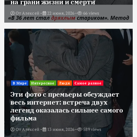
на грани жизни и смерти
От
Алексей
22 июня, 2026
66 views
В Мире
Интересное
Люди
Самое разное
Эти фото с премьеры обсуждает
весь интернет: встреча двух
легенд оказалась сильнее самого
фильма
От
Алексей
13 июня, 2026
589 views