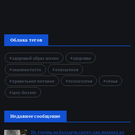
Облака тегов
здоровый образ жизни
здоровье
знаменитости
отношения
правильное питание
психология
семья
шоу-бизнес
Недавнее сообщение
Из тундры на большую сцену: как мальчик из