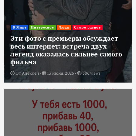
В Мире
Интересное
Люди
Самое разное
Эти фото с премьеры обсуждает
весь интернет: встреча двух
легенд оказалась сильнее самого
фильма
От
Алексей
13 июня, 2026
586 views