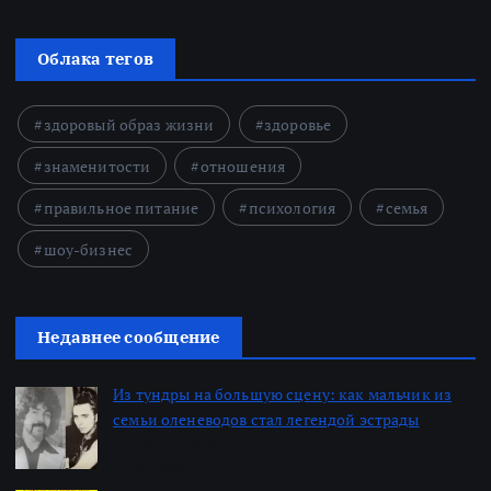
Облака тегов
здоровый образ жизни
здоровье
знаменитости
отношения
правильное питание
психология
семья
шоу-бизнес
Недавнее сообщение
Из тундры на большую сцену: как мальчик из
семьи оленеводов стал легендой эстрады
Автор: Алексей
22.06.2026