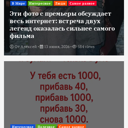
В Мире
Интересное
Люди
Самое разное
Эти фото с премьеры обсуждает
весь интернет: встреча двух
легенд оказалась сильнее самого
фильма
От
Алексей
13 июня, 2026
584 views
Интересное
Полезное
Самое разное