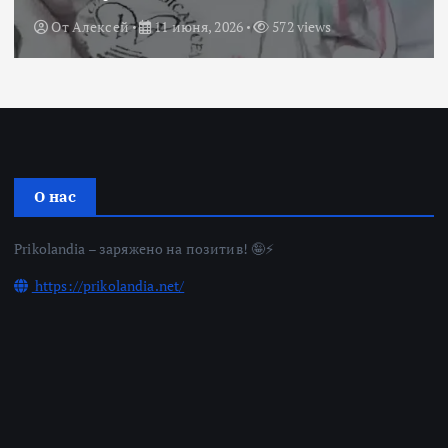
От
Алексей
11 июня, 2026
572 views
О нас
Prikolandia – заряжено на позитив! 🤪⚡
https://prikolandia.net/