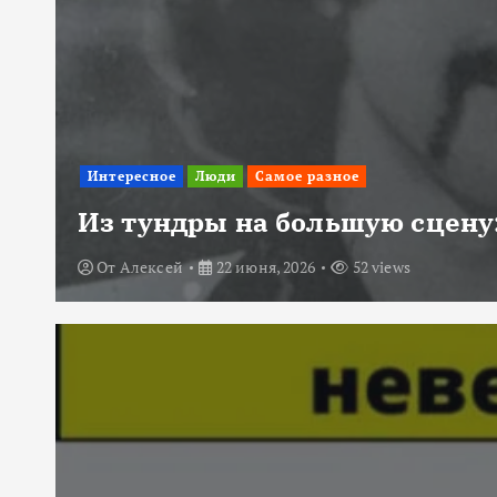
Интересное
Люди
Самое разное
Из тундры на большую сцену:
От
Алексей
22 июня, 2026
52 views