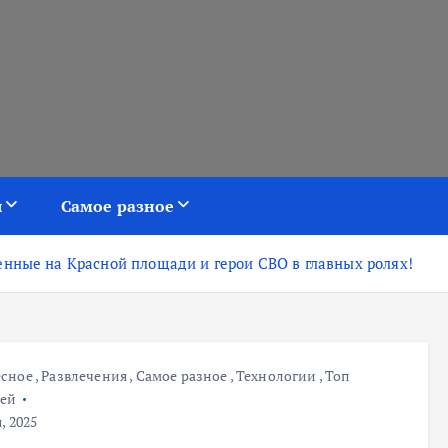
я
Самое разное
енные на Красной площади и герои СВО в главных ролях!
есное
,
Развлечения
,
Самое разное
,
Технологии
,
Топ
тей
, 2025