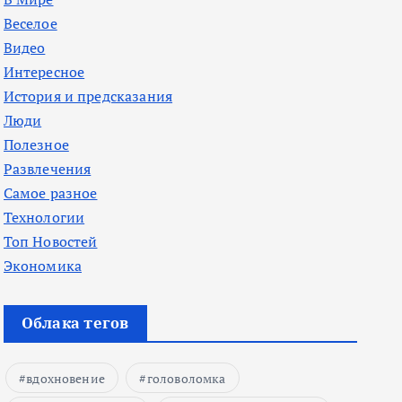
Веселое
Видео
Интересное
История и предсказания
Люди
Полезное
Развлечения
Самое разное
Технологии
Топ Новостей
Экономика
Облака тегов
вдохновение
головоломка