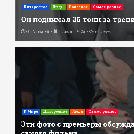
Интересное
Люди
Полезное
Самое разное
Он поднимал 35 тонн за трени
От
Алексей
22 июня, 2026
66 views
В Мире
Интересное
Люди
Самое разное
Эти фото с премьеры обсужда
самого фильма