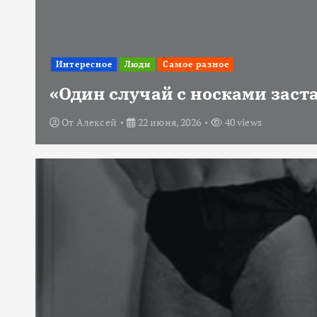
Интересное
Люди
Самое разное
«Один случай с носками заст
От
Алексей
22 июня, 2026
40 views