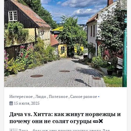
Интересное
,
Люди
,
Полезное
,
Самое разное
15 июля, 2025
Дача vs. Хитта: как живут норвежцы и
почему они не солят огурцы 🥒❌
🇷🇺 Дача — больше, чем просто участок земли Для