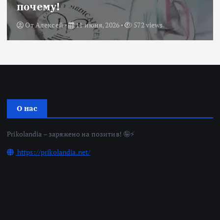
почему!
От
Алексей
11 июня, 2026
572 views
О нас
Prikolandia – заряжено на позитив! 🤪⚡
https://prikolandia.net/