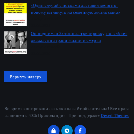
«Один случай с носками заставил меня по-
новому взглянуть на семейную жизнь сына»
Автор: Алексей
22.06.2026
Он поднимал 35 тонн за тренировку, но в 36 лет
оказался на грани жизни и смерти
Автор: Алексей
22.06.2026
Вернуть наверх
Во время копирования ссылка на сайт обязательна! Все права
защищены 2026 Приколандия | При поддержке
Desert Themes