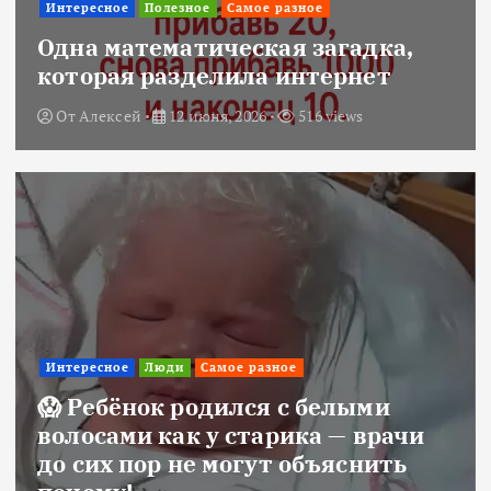
Интересное
Полезное
Самое разное
Одна математическая загадка,
которая разделила интернет
От
Алексей
12 июня, 2026
516 views
Интересное
Люди
Самое разное
😱 Ребёнок родился с белыми
волосами как у старика — врачи
до сих пор не могут объяснить