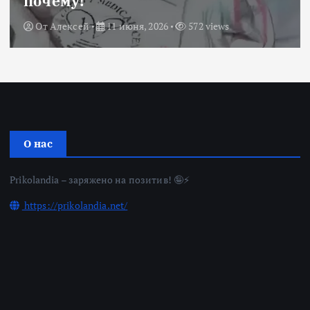
почему!
От
Алексей
11 июня, 2026
572 views
О нас
Prikolandia – заряжено на позитив! 🤪⚡
https://prikolandia.net/