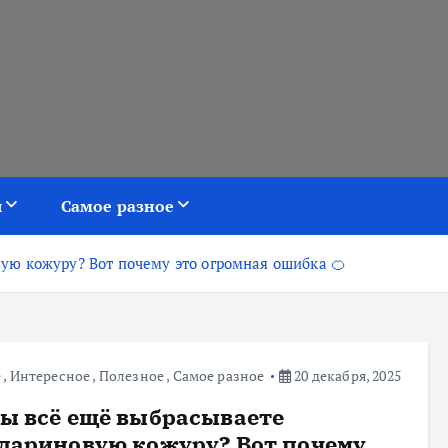
я
Самое разное
ую кожуру? Вот почему это огромная ошибка 🍊
е
,
Интересное
,
Полезное
,
Самое разное
20 декабря, 2025
Вы всё ещё выбрасываете
дариновую кожуру? Вот почему