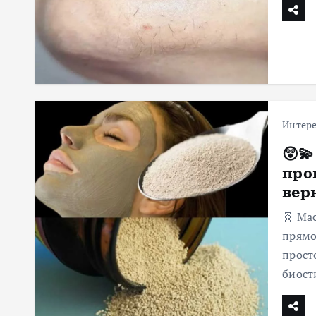
Интер
😲
про
верн
🧬 Ма
прямо
прост
биост