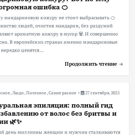
 огромная ошибка 🍊
у мандариновую кожуру не стоит выбрасывать 🍊
инство людей, очистив мандарин, без раздумий
вляют ароматную кожуру в мусор 🗑️. И совершенно
сно. В европейских странах именно мандариновые
 нередко ценятся…
Продолжить чтение
есное
,
Люди
,
Полезное
,
Самое разное
27 сентября, 2025
уральная эпиляция: полный гид
избавлению от волос без бритвы и
ии 🌿✨
й день миллионы женщин и мужчин сталкиваются