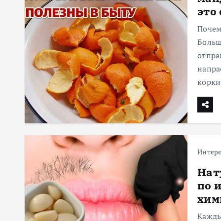
это
м
у
Почем
Больш
отпра
напра
корки
Интер
Нат
по 
хим
Кажды