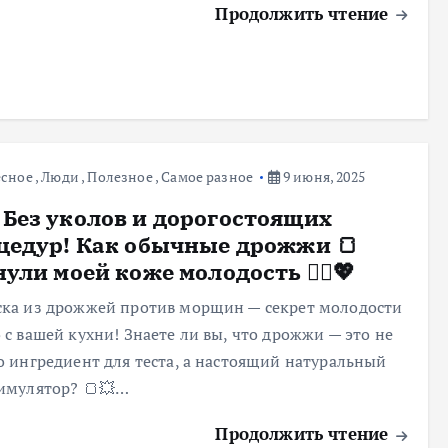
Продолжить чтение
есное
,
Люди
,
Полезное
,
Самое разное
9 июня, 2025
 Без уколов и дорогостоящих
цедур! Как обычные дрожжи 🍞
ули моей коже молодость 💆‍♀️💖
ска из дрожжей против морщин — секрет молодости
 с вашей кухни! Знаете ли вы, что дрожжи — это не
о ингредиент для теста, а настоящий натуральный
имулятор? 🍞💥…
Продолжить чтение