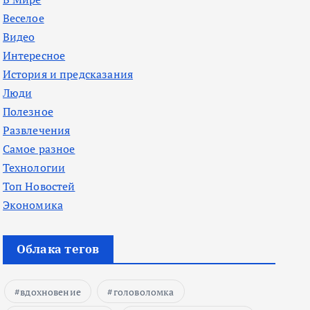
Веселое
Видео
Интересное
История и предсказания
Люди
Полезное
Развлечения
Самое разное
Технологии
Топ Новостей
Экономика
Облака тегов
вдохновение
головоломка