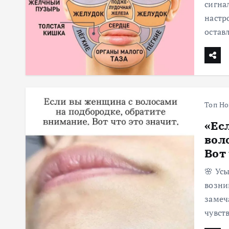
сигна
настр
остав
Топ Но
«Ес
вол
Вот
🌸 Ус
возни
замеч
чувст