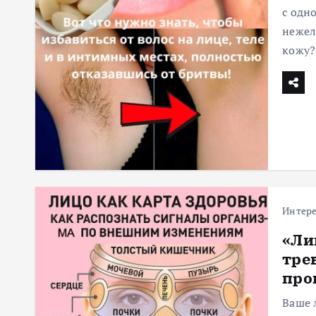
с одн
нежел
кожу?
Интер
«Ли
тре
про
Ваше 