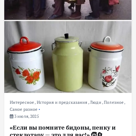
Интересное
,
История и предсказания
,
Люди
,
Полезное
,
Самое разное
3 июля, 2025
«Если вы помните бидоны, пенку и
стеклотару — это для вас!» 🧒🔄