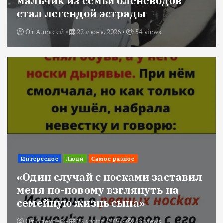
мальчик из семьи оленеводов
стал легендой эстрады
От
Алексей
22 июня, 2026
54 views
Интересное
Люди
Самое разное
«Один случай с носками заставил
меня по-новому взглянуть на
семейную жизнь сына»
От
Алексей
22 июня, 2026
43 views