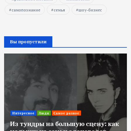
самопознание
семья
шоу-бизнес
Вы пропустили
Интересное
Люди
Самое разное
Из тундры на большую сцену: как