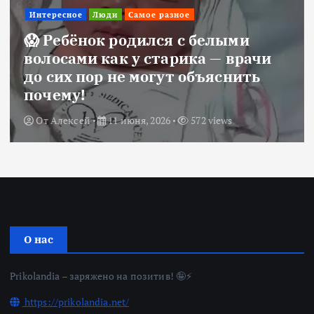
Интересное
Люди
Самое разное
😱 Ребёнок родился с белыми
волосами как у старика — врачи
до сих пор не могут объяснить
почему!
От
Алексей
11 июня, 2026
572 views
О нас
Prikolandia – заряжено на позитив! 🤪⚡
https://prikolandia.net/