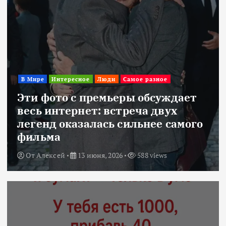
В Мире
Интересное
Люди
Самое разное
Эти фото с премьеры обсуждает
весь интернет: встреча двух
легенд оказалась сильнее самого
фильма
От
Алексей
13 июня, 2026
588 views