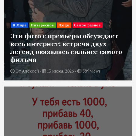
В Мире
Интересное
Люди
Самое разное
Эти фото с премьеры обсуждает
весь интернет: встреча двух
легенд оказалась сильнее самого
фильма
От
Алексей
13 июня, 2026
589 views