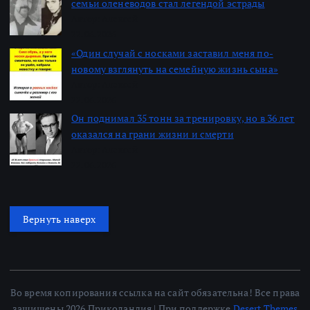
семьи оленеводов стал легендой эстрады
Автор: Алексей
22.06.2026
«Один случай с носками заставил меня по-
новому взглянуть на семейную жизнь сына»
Автор: Алексей
22.06.2026
Он поднимал 35 тонн за тренировку, но в 36 лет
оказался на грани жизни и смерти
Автор: Алексей
22.06.2026
Вернуть наверх
Во время копирования ссылка на сайт обязательна! Все права
защищены 2026 Приколандия | При поддержке
Desert Themes