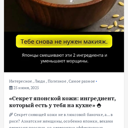
Интересное
,
Люди
,
Полезное
,
Самое разное
25 июня, 2025
«Секрет японской кожи: ингредиент,
который есть у тебя на кухне» 🍚
🌾 Секрет сияющей кожи не в люксовой баночке, а… в
рисе? Азиатские женщины, особенно японки, веками
передают простую, но невероятно эффективную