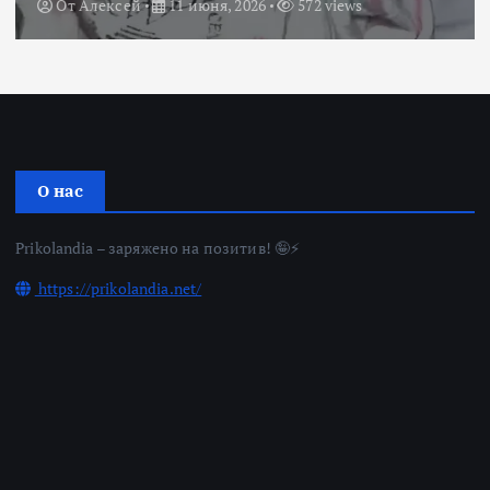
От
Алексей
11 июня, 2026
572 views
О нас
Prikolandia – заряжено на позитив! 🤪⚡
https://prikolandia.net/