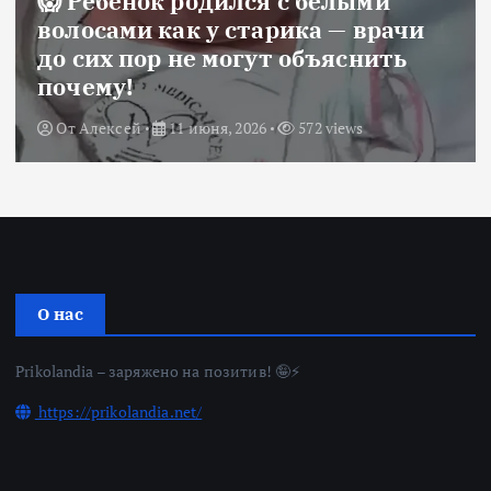
😱 Ребёнок родился с белыми
волосами как у старика — врачи
до сих пор не могут объяснить
почему!
От
Алексей
11 июня, 2026
572 views
О нас
Prikolandia – заряжено на позитив! 🤪⚡
https://prikolandia.net/