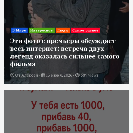
В Мире
Интересное
Люди
Самое разное
Эти фото с премьеры обсуждает
весь интернет: встреча двух
легенд оказалась сильнее самого
фильма
От
Алексей
13 июня, 2026
589 views