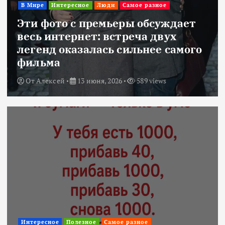
В Мире
Интересное
Люди
Самое разное
Эти фото с премьеры обсуждает
весь интернет: встреча двух
легенд оказалась сильнее самого
фильма
От
Алексей
13 июня, 2026
589 views
Интересное
Полезное
Самое разное