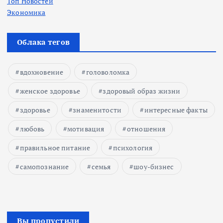
Топ Новостей
Экономика
Облака тегов
вдохновение
головоломка
женское здоровье
здоровый образ жизни
здоровье
знаменитости
интересные факты
любовь
мотивация
отношения
правильное питание
психология
самопознание
семья
шоу-бизнес
Вы пропустили