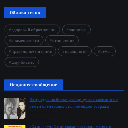
Облака тегов
здоровый образ жизни
здоровье
знаменитости
отношения
правильное питание
психология
семья
шоу-бизнес
Недавнее сообщение
Из тундры на большую сцену: как мальчик из
семьи оленеводов стал легендой эстрады
Автор: Алексей
22.06.2026
«Один случай с носками заставил меня по-