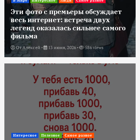
В Мире
Интересное
Люди
Самое разное
Эти фото с премьеры обсуждает
весь интернет: встреча двух
легенд оказалась сильнее самого
фильма
От
Алексей
13 июня, 2026
586 views
Интересное
Полезное
Самое разное