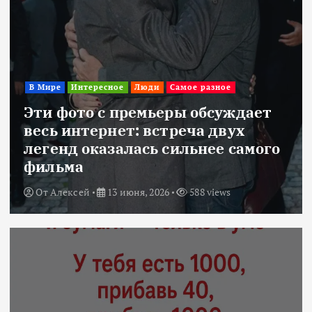
В Мире
Интересное
Люди
Самое разное
Эти фото с премьеры обсуждает
весь интернет: встреча двух
легенд оказалась сильнее самого
фильма
От
Алексей
13 июня, 2026
588 views