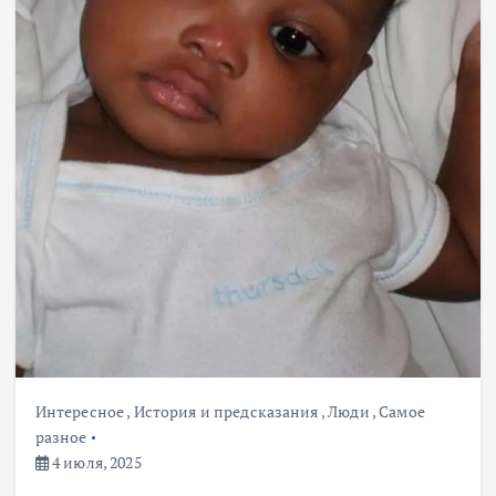
Интересное
,
История и предсказания
,
Люди
,
Самое
разное
4 июля, 2025