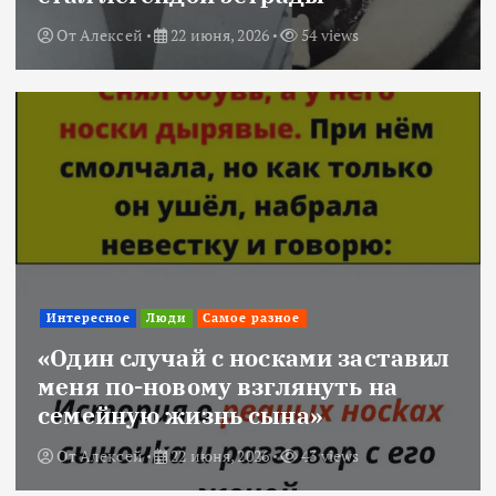
От
Алексей
22 июня, 2026
54 views
Интересное
Люди
Самое разное
«Один случай с носками заставил
меня по-новому взглянуть на
семейную жизнь сына»
От
Алексей
22 июня, 2026
43 views