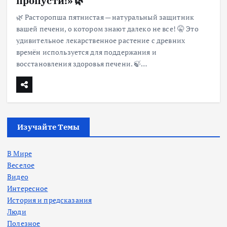
пропусти!» 🌿
🌿 Расторопша пятнистая — натуральный защитник
вашей печени, о котором знают далеко не все! 🤫 Это
удивительное лекарственное растение с древних
времён используется для поддержания и
восстановления здоровья печени. 🍃…
Изучайте Темы
В Мире
Веселое
Видео
Интересное
История и предсказания
Люди
Полезное