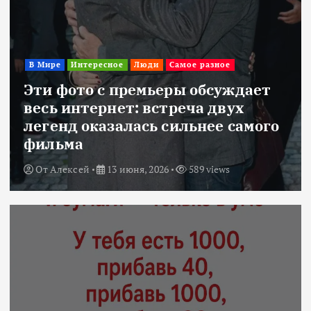
В Мире
Интересное
Люди
Самое разное
Эти фото с премьеры обсуждает
весь интернет: встреча двух
легенд оказалась сильнее самого
фильма
От
Алексей
13 июня, 2026
589 views