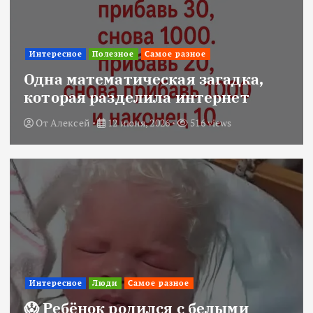
Интересное
Полезное
Самое разное
Одна математическая загадка,
которая разделила интернет
От
Алексей
12 июня, 2026
516 views
Интересное
Люди
Самое разное
😱 Ребёнок родился с белыми