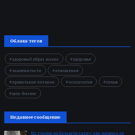
Облака тегов
здоровый образ жизни
здоровье
знаменитости
отношения
правильное питание
психология
семья
шоу-бизнес
Недавнее сообщение
Из тундры на большую сцену: как мальчик из