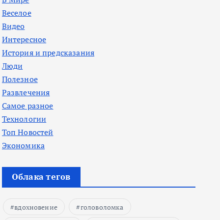
Веселое
Видео
Интересное
История и предсказания
Люди
Полезное
Развлечения
Самое разное
Технологии
Топ Новостей
Экономика
Облака тегов
вдохновение
головоломка