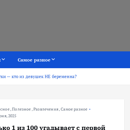
я
Самое разное
ытки — кто из девушек НЕ беременна?
есное
,
Полезное
,
Развлечения
,
Самое разное
ня, 2025
ько 1 из 100 угадывает с первой