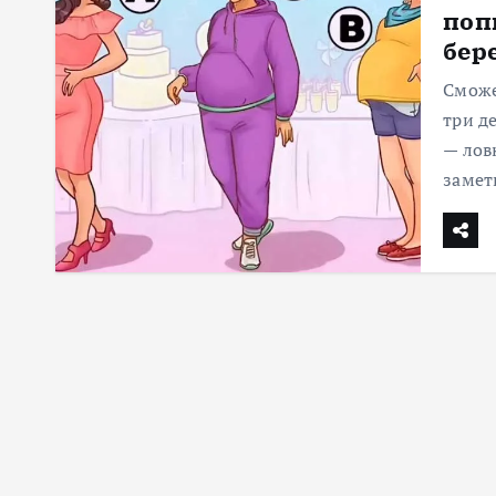
поп
м
бер
у
Сможе
три д
— лов
замет