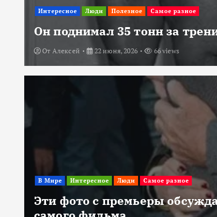
Интересное
Люди
Полезное
Самое разное
Он поднимал 35 тонн за трени
От
Алексей
22 июня, 2026
66 views
В Мире
Интересное
Люди
Самое разное
Эти фото с премьеры обсужда
самого фильма