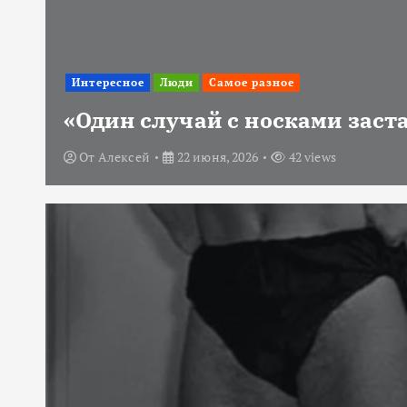
Интересное
Люди
Самое разное
«Один случай с носками заст
От
Алексей
22 июня, 2026
42 views