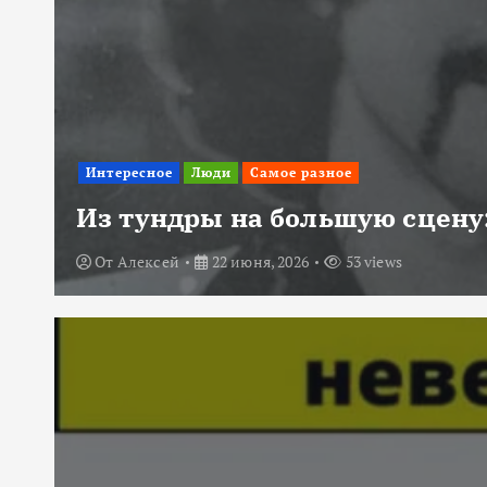
Интересное
Люди
Самое разное
Из тундры на большую сцену:
От
Алексей
22 июня, 2026
53 views