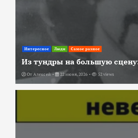
Интересное
Люди
Самое разное
Из тундры на большую сцену:
От
Алексей
22 июня, 2026
52 views