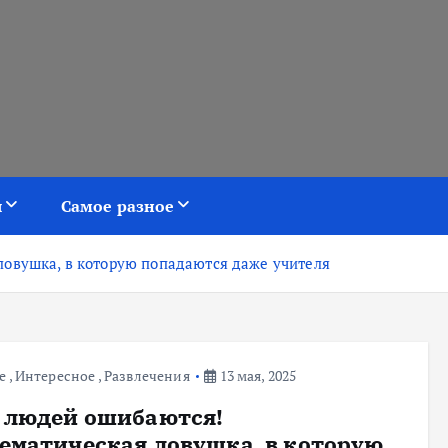
я
Самое разное
овушка, в которую попадаются даже учителя
е
,
Интересное
,
Развлечения
13 мая, 2025
 людей ошибаются!
ематическая ловушка, в которую