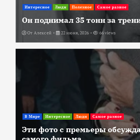
Интересное
Люди
Полезное
Самое разное
Он поднимал 35 тонн за трени
От
Алексей
22 июня, 2026
66 views
В Мире
Интересное
Люди
Самое разное
Эти фото с премьеры обсужда
самого фильма