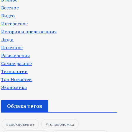
Веселое
Видео
Интересное
История и предсказания
Люди
Полезное
Развлечения
Самое разное
Технологии
Топ Новостей
Экономика
Облака тегов
вдохновение
головоломка