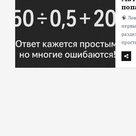
поп
м
у
🧠 Ло
первы
разде
прост