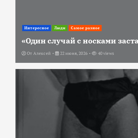
Интересное
Люди
Самое разное
«Один случай с носками заст
От
Алексей
22 июня, 2026
40 views