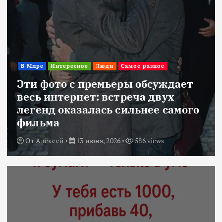
В Мире
Интересное
Люди
Самое разное
Эти фото с премьеры обсуждает
весь интернет: встреча двух
легенд оказалась сильнее самого
фильма
От
Алексей
13 июня, 2026
586 views