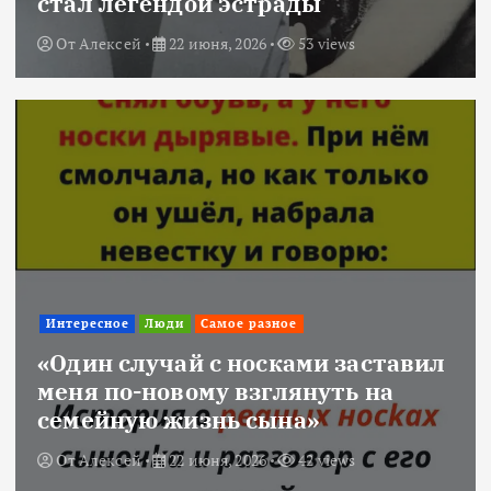
стал легендой эстрады
От
Алексей
22 июня, 2026
53 views
Интересное
Люди
Самое разное
«Один случай с носками заставил
меня по-новому взглянуть на
семейную жизнь сына»
От
Алексей
22 июня, 2026
42 views