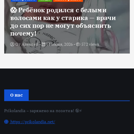
😱 Ребёнок родился с белыми
волосами как у старика — врачи
до сих пор не могут объяснить
почему!
От
Алексей
11 июня, 2026
572 views
О нас
Prikolandia – заряжено на позитив! 🤪⚡
https://prikolandia.net/