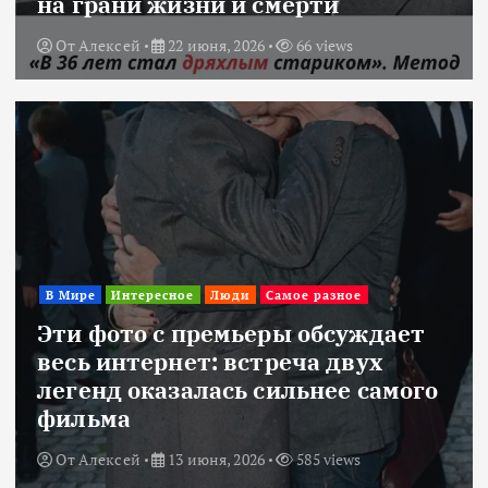
на грани жизни и смерти
От
Алексей
22 июня, 2026
66 views
В Мире
Интересное
Люди
Самое разное
Эти фото с премьеры обсуждает
весь интернет: встреча двух
легенд оказалась сильнее самого
фильма
От
Алексей
13 июня, 2026
585 views