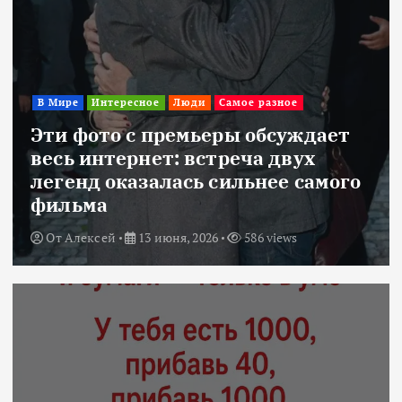
В Мире
Интересное
Люди
Самое разное
Эти фото с премьеры обсуждает
весь интернет: встреча двух
легенд оказалась сильнее самого
фильма
От
Алексей
13 июня, 2026
586 views