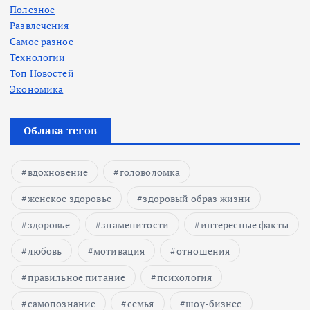
Полезное
Развлечения
Самое разное
Технологии
Топ Новостей
Экономика
Облака тегов
вдохновение
головоломка
женское здоровье
здоровый образ жизни
здоровье
знаменитости
интересные факты
любовь
мотивация
отношения
правильное питание
психология
самопознание
семья
шоу-бизнес