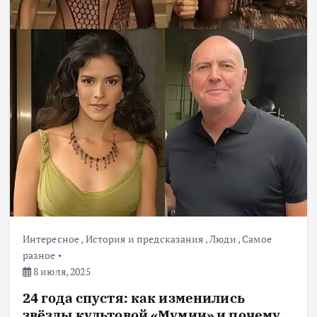
Интересное
,
История и предсказания
,
Люди
,
Самое
разное
8 июля, 2025
24 года спустя: как изменились
звёзды культовой «Мумии» и почему