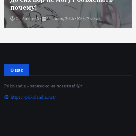
почему!
От
Алексей
11 июня, 2026
572 views
О нас
Prikolandia – заряжено на позитив! 🤪⚡
https://prikolandia.net/