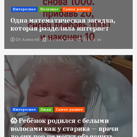
Интересное
Полезное
Самое разное
Одна математическая загадка,
которая разделила интернет
От
Алексей
12 июня, 2026
516 views
Интересное
Люди
Самое разное
😱 Ребёнок родился с белыми
волосами как у старика — врачи
до сих пор не могут объяснить