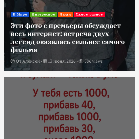
В Мире
Интересное
Люди
Самое разное
Эти фото с премьеры обсуждает
весь интернет: встреча двух
легенд оказалась сильнее самого
фильма
От
Алексей
13 июня, 2026
586 views