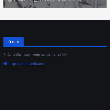
О нас
Prikolandia – заряжено на позитив! 🤪⚡
https://prikolandia.net/