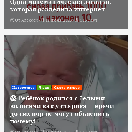
Одна математическая загадка,
которая разделила интернет
От
Алексей
12 июня, 2026
516 views
Интересное
Люди
Самое разное
😱 Ребёнок родился с белыми
волосами как у старика — врачи
до сих пор не могут объяснить
почему!
От
Алексей
11 июня, 2026
572 views