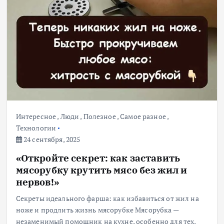
Интересное
,
Люди
,
Полезное
,
Самое разное
,
Технологии
24 сентября, 2025
«Откройте секрет: как заставить
мясорубку крутить мясо без жил и
нервов!»
Секреты идеального фарша: как избавиться от жил на
ноже и продлить жизнь мясорубке Мясорубка —
незаменимый помощник на кухне, особенно для тех,