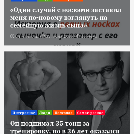
«Один случай с носками заставил
меня по-новому взглянуть на
семейную жизнь сына»
От
Алексей
22 июня, 2026
43 views
Интересное
Люди
Полезное
Самое разное
Он поднимал 35 тонн за
тренировку, но в 36 лет оказался