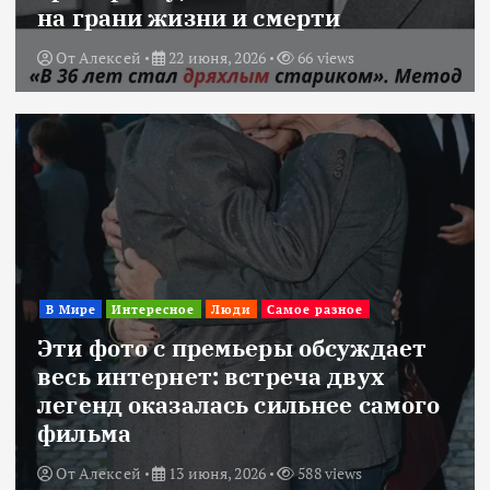
на грани жизни и смерти
От
Алексей
22 июня, 2026
66 views
В Мире
Интересное
Люди
Самое разное
Эти фото с премьеры обсуждает
весь интернет: встреча двух
легенд оказалась сильнее самого
фильма
От
Алексей
13 июня, 2026
588 views