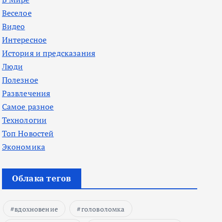
Веселое
Видео
Интересное
История и предсказания
Люди
Полезное
Развлечения
Самое разное
Технологии
Топ Новостей
Экономика
Облака тегов
вдохновение
головоломка