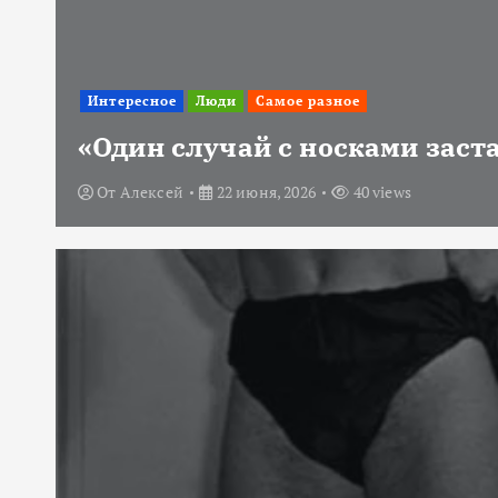
Интересное
Люди
Самое разное
«Один случай с носками заст
От
Алексей
22 июня, 2026
40 views