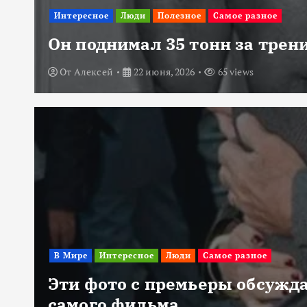
Интересное
Люди
Полезное
Самое разное
Он поднимал 35 тонн за трени
От
Алексей
22 июня, 2026
65 views
В Мире
Интересное
Люди
Самое разное
Эти фото с премьеры обсужда
самого фильма