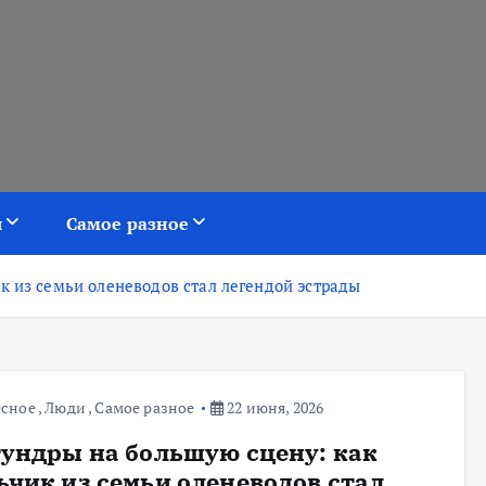
я
Самое разное
к из семьи оленеводов стал легендой эстрады
есное
,
Люди
,
Самое разное
22 июня, 2026
тундры на большую сцену: как
ьчик из семьи оленеводов стал