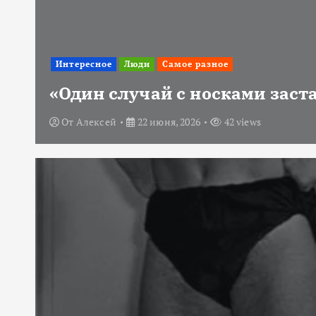
Интересное
Люди
Самое разное
«Один случай с носками заст
От
Алексей
22 июня, 2026
42 views