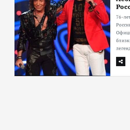
Рос
м
у
76-ле
Росси
Офици
близк
леге