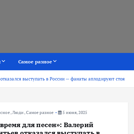
я
Самое разное
 отказался выступать в России — фанаты аплодируют стоя
есное
,
Люди
,
Самое разное
5 июня, 2025
 время для песен»: Валерий
нтьев отказался выступать в