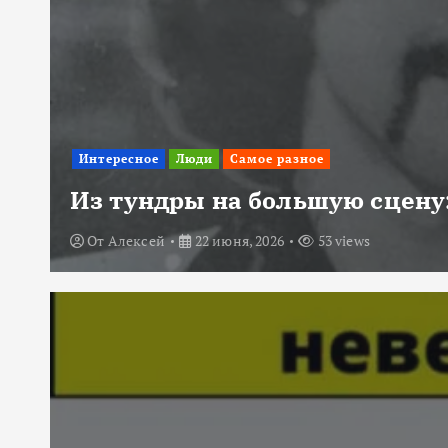
Интересное
Люди
Самое разное
Из тундры на большую сцену:
От
Алексей
22 июня, 2026
53 views