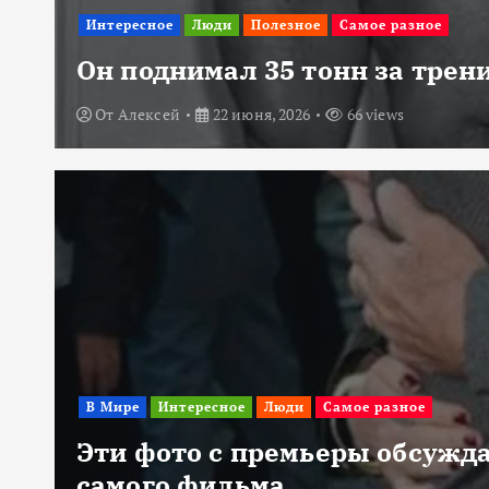
Интересное
Люди
Полезное
Самое разное
Он поднимал 35 тонн за трени
От
Алексей
22 июня, 2026
66 views
В Мире
Интересное
Люди
Самое разное
Эти фото с премьеры обсужда
самого фильма