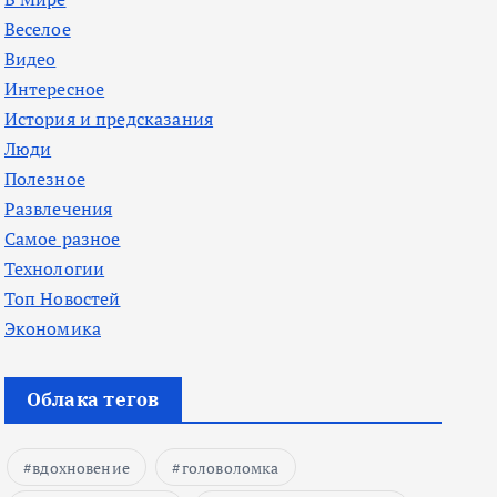
Веселое
Видео
Интересное
История и предсказания
Люди
Полезное
Развлечения
Самое разное
Технологии
Топ Новостей
Экономика
Облака тегов
вдохновение
головоломка