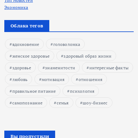
Топ Новостей
Экономика
Облака тегов
вдохновение
головоломка
женское здоровье
здоровый образ жизни
здоровье
знаменитости
интересные факты
любовь
мотивация
отношения
правильное питание
психология
самопознание
семья
шоу-бизнес
Вы пропустили