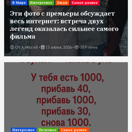
В Мире
Интересное
Люди
Самое разное
Эти фото с премьеры обсуждает
весь интернет: встреча двух
легенд оказалась сильнее самого
фильма
От
Алексей
13 июня, 2026
589 views
Интересное
Полезное
Самое разное