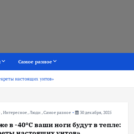
я
Самое разное
секреты настоящих унтов»
е
,
Интересное
,
Люди
,
Самое разное
30 декабря, 2025
е в -40°C ваши ноги будут в тепле:
реты настоящих унтов»