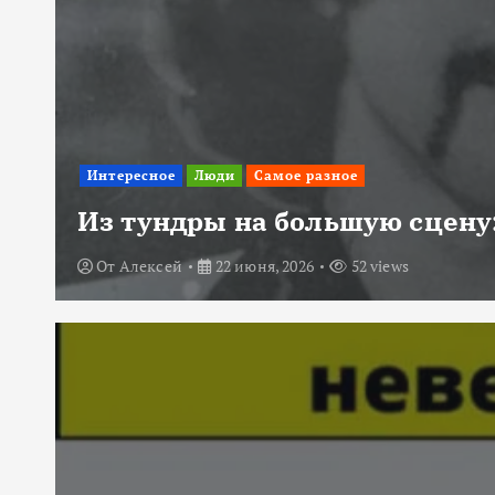
Интересное
Люди
Самое разное
Из тундры на большую сцену:
От
Алексей
22 июня, 2026
52 views