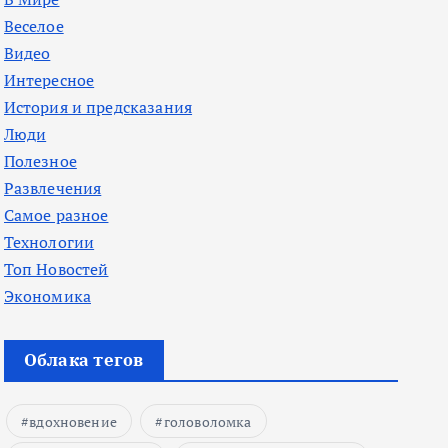
Веселое
Видео
Интересное
История и предсказания
Люди
Полезное
Развлечения
Самое разное
Технологии
Топ Новостей
Экономика
Облака тегов
вдохновение
головоломка