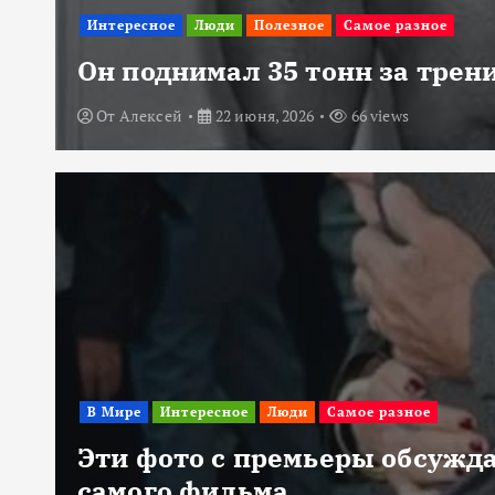
Интересное
Люди
Полезное
Самое разное
Он поднимал 35 тонн за трени
От
Алексей
22 июня, 2026
66 views
В Мире
Интересное
Люди
Самое разное
Эти фото с премьеры обсужда
самого фильма