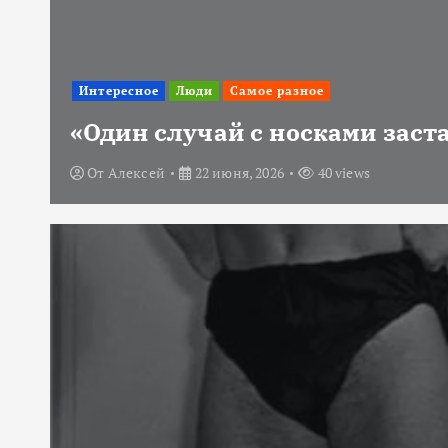
Интересное
Люди
Самое разное
«Один случай с носками заст
От
Алексей
22 июня, 2026
40 views