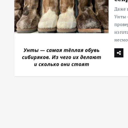
м
Даже 
у
Унты 
прове
изгот
несм