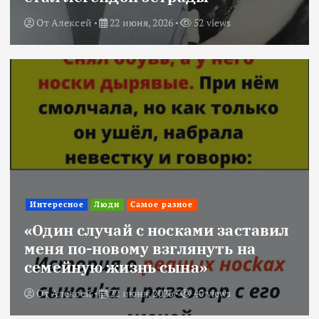
От
Алексей
22 июня, 2026
52 views
Интересное
Люди
Самое разное
«Один случай с носками заставил
меня по-новому взглянуть на
семейную жизнь сына»
От
Алексей
22 июня, 2026
40 views