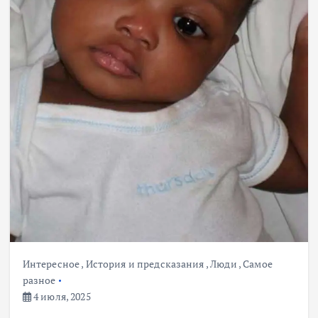
Интересное
,
История и предсказания
,
Люди
,
Самое
разное
4 июля, 2025