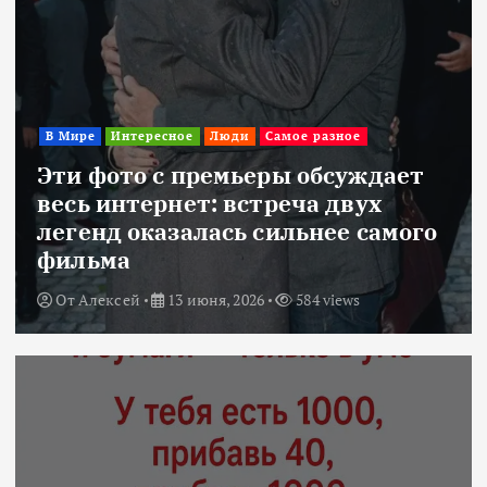
В Мире
Интересное
Люди
Самое разное
Эти фото с премьеры обсуждает
весь интернет: встреча двух
легенд оказалась сильнее самого
фильма
От
Алексей
13 июня, 2026
584 views