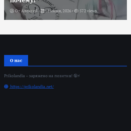
почему!
От
Алексей
11 июня, 2026
572 views
О нас
Prikolandia – заряжено на позитив! 🤪⚡
https://prikolandia.net/