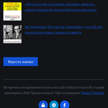
«Один случай с носками заставил меня по-
новому взглянуть на семейную жизнь сына»
Автор: Алексей
22.06.2026
Он поднимал 35 тонн за тренировку, но в 36 лет
оказался на грани жизни и смерти
Автор: Алексей
22.06.2026
Вернуть наверх
Во время копирования ссылка на сайт обязательна! Все права
защищены 2026 Приколандия | При поддержке
Desert Themes