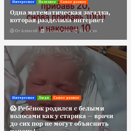
Интересное
Полезное
Самое разное
Одна математическая загадка,
которая разделила интернет
От
Алексей
12 июня, 2026
516 views
Интересное
Люди
Самое разное
😱 Ребёнок родился с белыми
волосами как у старика — врачи
до сих пор не могут объяснить