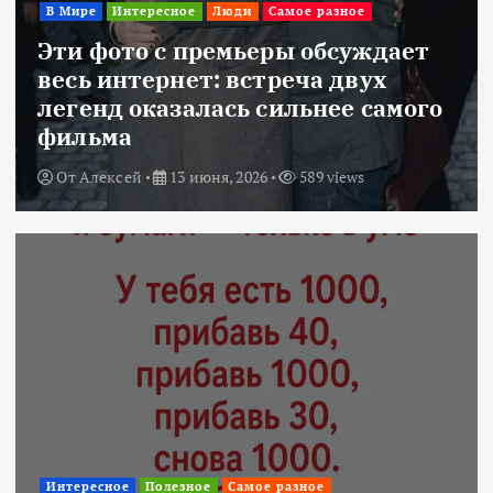
В Мире
Интересное
Люди
Самое разное
Эти фото с премьеры обсуждает
весь интернет: встреча двух
легенд оказалась сильнее самого
фильма
От
Алексей
13 июня, 2026
589 views
Интересное
Полезное
Самое разное