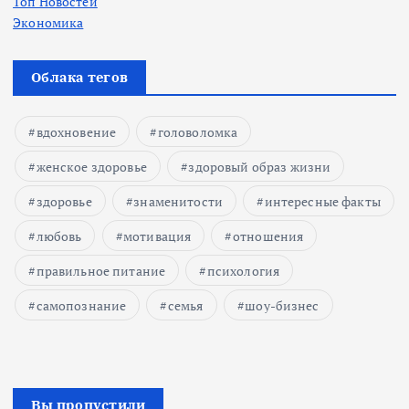
Топ Новостей
Экономика
Облака тегов
вдохновение
головоломка
женское здоровье
здоровый образ жизни
здоровье
знаменитости
интересные факты
любовь
мотивация
отношения
правильное питание
психология
самопознание
семья
шоу-бизнес
Вы пропустили