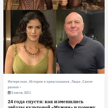
Интересное
,
История и предсказания
,
Люди
,
Самое
разное
8 июля, 2025
24 года спустя: как изменились
звёзды культовой «Мумии» и почему