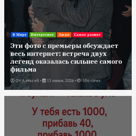
В Мире
Интересное
Люди
Самое разное
Эти фото с премьеры обсуждает
весь интернет: встреча двух
легенд оказалась сильнее самого
фильма
От
Алексей
13 июня, 2026
586 views