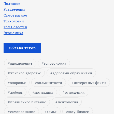
Полезное
Развлечения
Самое разное
Технологии
Топ Новостей
Экономика
Облака тегов
вдохновение
головоломка
женское здоровье
здоровый образ жизни
здоровье
знаменитости
интересные факты
любовь
мотивация
отношения
правильное питание
психология
самопознание
семья
шоу-бизнес