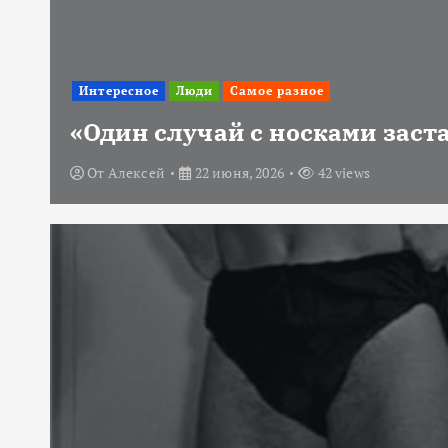
Интересное
Люди
Самое разное
«Один случай с носками заст
От
Алексей
22 июня, 2026
42 views