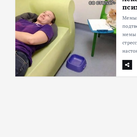
пси
м
у
Мемы 
подтв
мемы 
стрес
наст