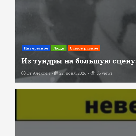
Интересное
Люди
Самое разное
Из тундры на большую сцену:
От
Алексей
22 июня, 2026
53 views