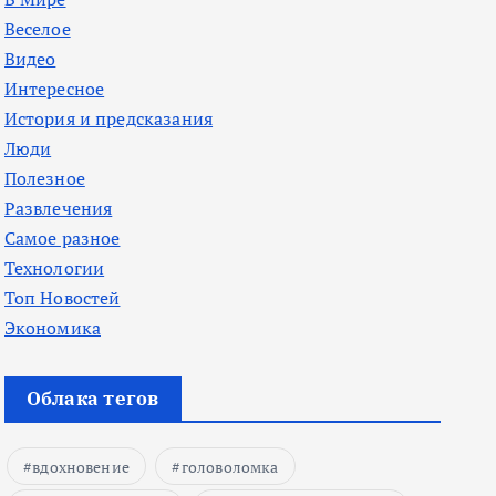
Веселое
Видео
Интересное
История и предсказания
Люди
Полезное
Развлечения
Самое разное
Технологии
Топ Новостей
Экономика
Облака тегов
вдохновение
головоломка