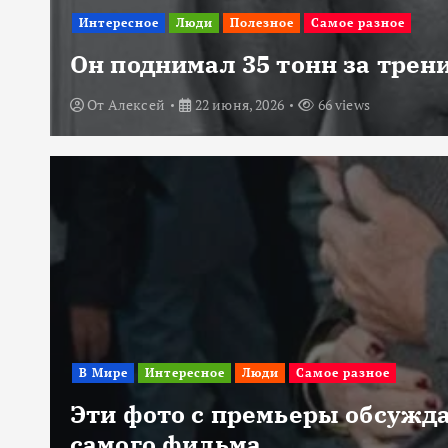
Интересное
Люди
Полезное
Самое разное
Он поднимал 35 тонн за трени
От
Алексей
22 июня, 2026
66 views
В Мире
Интересное
Люди
Самое разное
Эти фото с премьеры обсужда
самого фильма