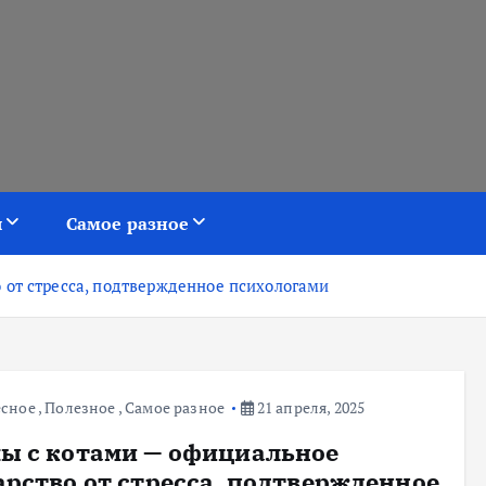
я
Самое разное
 от стресса, подтвержденное психологами
есное
,
Полезное
,
Самое разное
21 апреля, 2025
ы с котами — официальное
арство от стресса, подтвержденное