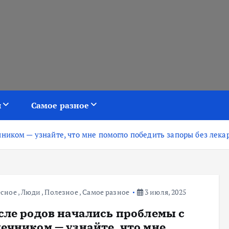
я
Самое разное
ником — узнайте, что мне помогло победить запоры без лекар
есное
,
Люди
,
Полезное
,
Самое разное
3 июля, 2025
сле родов начались проблемы с
ечником — узнайте, что мне