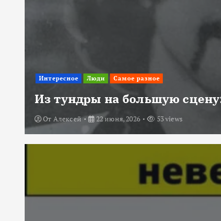
Интересное
Люди
Самое разное
Из тундры на большую сцену:
От
Алексей
22 июня, 2026
53 views