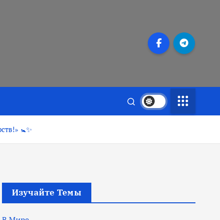
ств!» 🚼✨
Изучайте Темы
В Мире