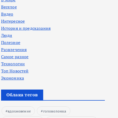
Веселое
Видео
Интересное
История и предсказания
Люди
Полезное
Развлечения
Самое разное
Технологии
Топ Новостей
Экономика
Облака тегов
вдохновение
головоломка