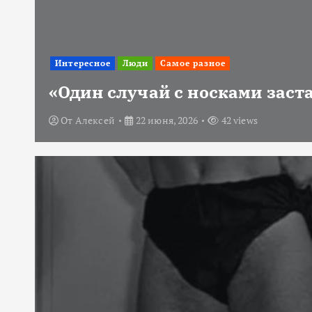
Интересное
Люди
Самое разное
«Один случай с носками заст
От
Алексей
22 июня, 2026
42 views