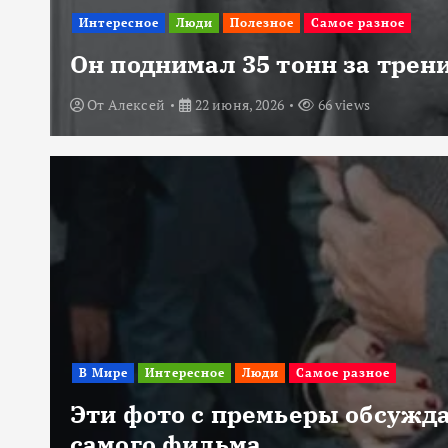
Интересное
Люди
Полезное
Самое разное
Он поднимал 35 тонн за трени
От
Алексей
22 июня, 2026
66 views
В Мире
Интересное
Люди
Самое разное
Эти фото с премьеры обсужда
самого фильма