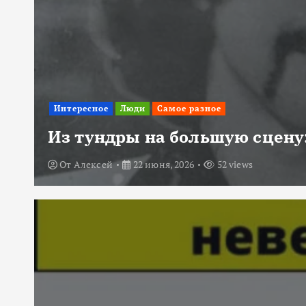
Интересное
Люди
Самое разное
Из тундры на большую сцену:
От
Алексей
22 июня, 2026
52 views