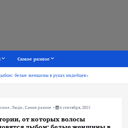
я
Самое разное
 дыбом: белые женщины в руках индейцев»
есное
,
Люди
,
Самое разное
6 сентября, 2025
тории, от которых волосы
новятся дыбом: белые женщины в