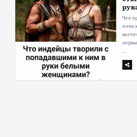
рук
м
у
Что п
плен 
восто
первы
…