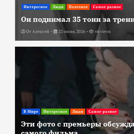
Интересное
Люди
Полезное
Самое разное
Он поднимал 35 тонн за трени
От
Алексей
22 июня, 2026
66 views
В Мире
Интересное
Люди
Самое разное
Эти фото с премьеры обсужда
самого фильма