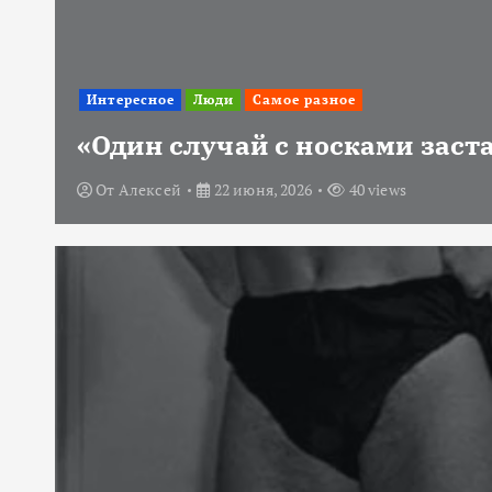
Интересное
Люди
Самое разное
«Один случай с носками заст
От
Алексей
22 июня, 2026
40 views