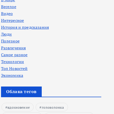
Веселое
Видео
Интересное
История и предсказания
Люди
Полезное
Развлечения
Самое разное
Технологии
Топ Новостей
Экономика
Облака тегов
вдохновение
головоломка