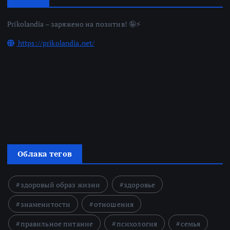
Prikolandia – заряжено на позитив! 🤪⚡
https://prikolandia.net/
Облака тегов
здоровый образ жизни
здоровье
знаменитости
отношения
правильное питание
психология
семья