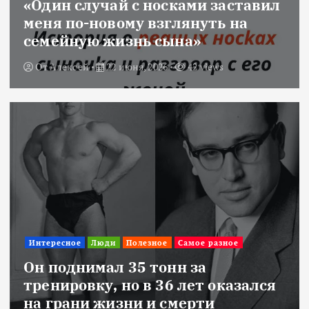
«Один случай с носками заставил
меня по-новому взглянуть на
семейную жизнь сына»
От
Алексей
22 июня, 2026
42 views
Интересное
Люди
Полезное
Самое разное
Он поднимал 35 тонн за
тренировку, но в 36 лет оказался
на грани жизни и смерти