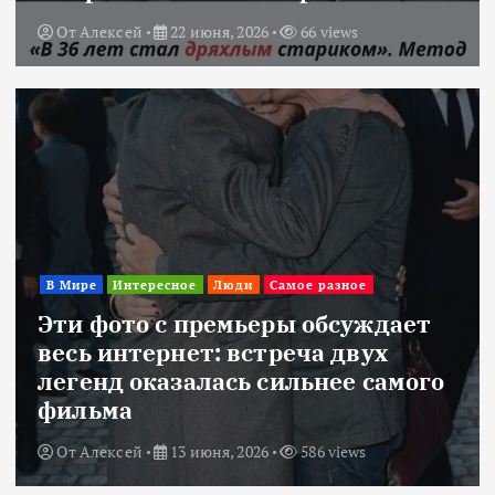
От
Алексей
22 июня, 2026
66 views
В Мире
Интересное
Люди
Самое разное
Эти фото с премьеры обсуждает
весь интернет: встреча двух
легенд оказалась сильнее самого
фильма
От
Алексей
13 июня, 2026
586 views