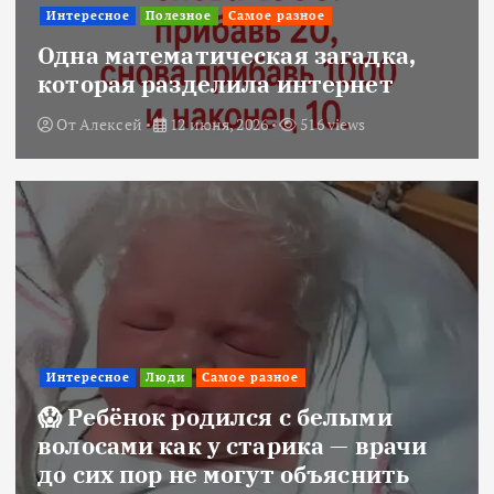
Интересное
Полезное
Самое разное
Одна математическая загадка,
которая разделила интернет
От
Алексей
12 июня, 2026
516 views
Интересное
Люди
Самое разное
😱 Ребёнок родился с белыми
волосами как у старика — врачи
до сих пор не могут объяснить