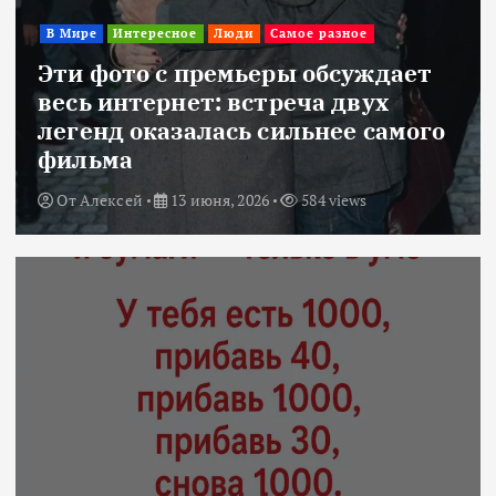
В Мире
Интересное
Люди
Самое разное
Эти фото с премьеры обсуждает
весь интернет: встреча двух
легенд оказалась сильнее самого
фильма
От
Алексей
13 июня, 2026
584 views