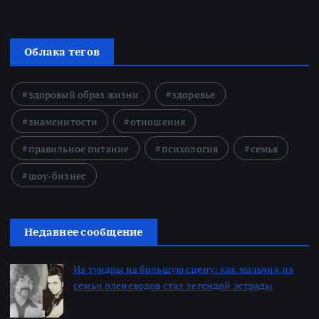
Облака тегов
здоровый образ жизни
здоровье
знаменитости
отношения
правильное питание
психология
семья
шоу-бизнес
Недавнее сообщение
Из тундры на большую сцену: как мальчик из
семьи оленеводов стал легендой эстрады
Автор: Алексей
22.06.2026