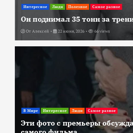
Интересное
Люди
Полезное
Самое разное
Он поднимал 35 тонн за трени
От
Алексей
22 июня, 2026
66 views
В Мире
Интересное
Люди
Самое разное
Эти фото с премьеры обсужда
самого фильма