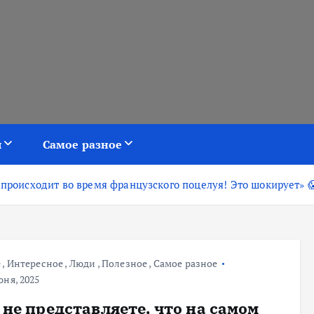
я
Самое разное
 происходит во время французского поцелуя! Это шокирует» 
е
,
Интересное
,
Люди
,
Полезное
,
Самое разное
ня, 2025
 не представляете, что на самом