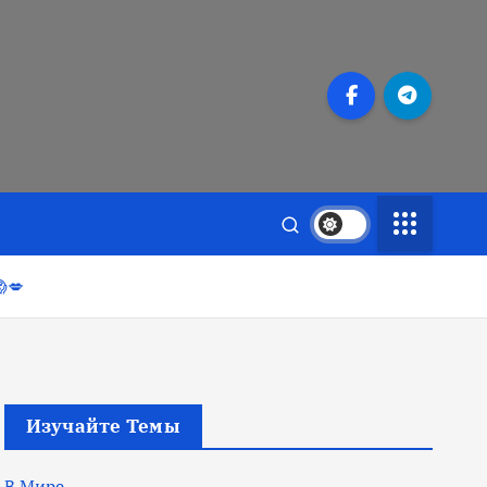
💋
Изучайте Темы
В Мире